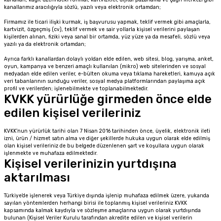
kanallarımız aracılığıyla sözlü, yazılı veya elektronik ortamdan;
Firmamız ile ticari ilişki kurmak, iş başvurusu yapmak, teklif vermek gibi amaçlarla,
kartvizit, özgeçmiş (cv), teklif vermek ve sair yollarla kişisel verilerini paylaşan
kişilerden alınan, fiziki veya sanal bir ortamda, yüz yüze ya da mesafeli, sözlü veya
yazılı ya da elektronik ortamdan;
Ayrıca farklı kanallardan dolaylı yoldan elde edilen, web sitesi, blog, yarışma, anket,
oyun, kampanya ve benzeri amaçlı kullanılan (mikro) web sitelerinden ve sosyal
medyadan elde edilen veriler, e-bülten okuma veya tıklama hareketleri, kamuya açık
veri tabanlarının sunduğu veriler, sosyal medya platformlarından paylaşıma açık
profil ve verilerden; işlenebilmekte ve toplanabilmektedir.
KVKK yürürlüğe girmeden önce elde
edilen kişisel verileriniz
KVKK’nun yürürlük tarihi olan 7 Nisan 2016 tarihinden önce, üyelik, elektronik ileti
izni, ürün / hizmet satın alma ve diğer şekillerde hukuka uygun olarak elde edilmiş
olan kişisel verileriniz de bu belgede düzenlenen şart ve koşullara uygun olarak
işlenmekte ve muhafaza edilmektedir.
Kişisel verilerinizin yurtdışına
aktarılması
Türkiye’de işlenerek veya Türkiye dışında işlenip muhafaza edilmek üzere, yukarıda
sayılan yöntemlerden herhangi birisi ile toplanmış kişisel verileriniz KVKK
kapsamında kalmak kaydıyla ve sözleşme amaçlarına uygun olarak yurtdışında
bulunan (Kişisel Veriler Kurulu tarafından akredite edilen ve kişisel verilerin