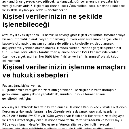
açıklandığı çerçevede; kaydedilecek, saklanacak, güncellenecek, mevzuatın izin
verdiği durumlarda 3. kişilere açıklanabilecek / devredilebilecek, sınıflandırılabilecek
ve KVKK’da sayılan şekillerde işlenebilecektir.
Kişisel verilerinizin ne şekilde
işlenebileceği
6698 sayılı KVKK uyarınca, Firmamız ile paylaştığınız kişisel verileriniz, tamamen veya
kısmen, otomatik olarak, veyahut herhangi bir veri kayıt sisteminin parçası olmak
kaydıyla otomatik olmayan yollarla elde edilerek, kaydedilerek, depolanarak,
değiştirilerek, yeniden düzenlenerek, kısacası veriler üzerinde gerçekleştirilen her
türlü işleme konu olarak tarafımızdan işlenebilecektir. KVKK kapsamında veriler
üzerinde gerçekleştirilen her türlü işlem "kişisel verilerin işlenmesi” olarak kabul
edilmektedir.
Kişisel verilerinizin işlenme amaçları
ve hukuki sebepleri
Paylaştığınız kişisel veriler,
Müşterilerimize verdiğimiz hizmetlerin gereklerini, sözleşmenin ve teknolojinin
gereklerine uygun şekilde yapabilmek, sunulan ürün ve hizmetlerimizi
geliştirebilmek için;
6563 sayılı Elektronik Ticaretin Düzenlenmesi Hakkında Kanun, 6502 sayılı Tüketicinin
Korunması Hakkında Kanun ile bu düzenlemelere dayanak yapılarak hazırlanan
26.08.2015 tarihli 29457 sayılı RG’de yayınlanan Elektronik Ticarette Hizmet Sağlayıcı
ve Aracı Hizmet Sağlayıcılar Hakkında Yönetmelik, 27.11.2014 tarihli ve 29188 sayılı
RG’de yayınlanan Mesafeli Sözleşmeler Yönetmeliği ve diğer ilgili mevzuat
kapsamında işlem sahibinin bilgilerini tespit için kimlik, adres ve diğer gerekli