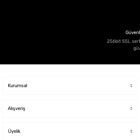
Güvenli
256bit SSL sertif
gü
Kurumsal
Alışveriş
Üyelik