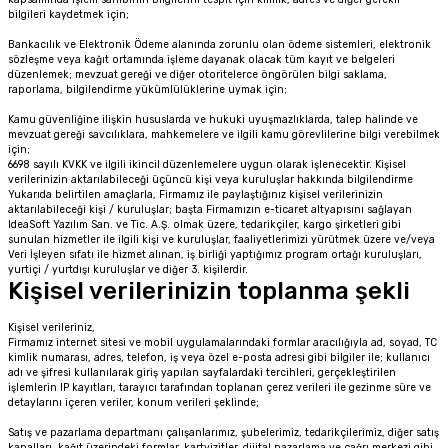
bilgileri kaydetmek için;
Bankacılık ve Elektronik Ödeme alanında zorunlu olan ödeme sistemleri, elektronik
sözleşme veya kağıt ortamında işleme dayanak olacak tüm kayıt ve belgeleri
düzenlemek; mevzuat gereği ve diğer otoritelerce öngörülen bilgi saklama,
raporlama, bilgilendirme yükümlülüklerine uymak için;
Kamu güvenliğine ilişkin hususlarda ve hukuki uyuşmazlıklarda, talep halinde ve
mevzuat gereği savcılıklara, mahkemelere ve ilgili kamu görevlilerine bilgi verebilmek
için;
6698 sayılı KVKK ve ilgili ikincil düzenlemelere uygun olarak işlenecektir. Kişisel
verilerinizin aktarılabileceği üçüncü kişi veya kuruluşlar hakkında bilgilendirme
Yukarıda belirtilen amaçlarla, Firmamız ile paylaştığınız kişisel verilerinizin
aktarılabileceği kişi / kuruluşlar; başta Firmamızın e-ticaret altyapısını sağlayan
IdeaSoft Yazılım San. ve Tic. A.Ş. olmak üzere, tedarikçiler, kargo şirketleri gibi
sunulan hizmetler ile ilgili kişi ve kuruluşlar, faaliyetlerimizi yürütmek üzere ve/veya
Veri İşleyen sıfatı ile hizmet alınan, iş birliği yaptığımız program ortağı kuruluşları,
yurtiçi / yurtdışı kuruluşlar ve diğer 3. kişilerdir.
Kişisel verilerinizin toplanma şekli
Kişisel verileriniz,
Firmamız internet sitesi ve mobil uygulamalarındaki formlar aracılığıyla ad, soyad, TC
kimlik numarası, adres, telefon, iş veya özel e-posta adresi gibi bilgiler ile; kullanıcı
adı ve şifresi kullanılarak giriş yapılan sayfalardaki tercihleri, gerçekleştirilen
işlemlerin IP kayıtları, tarayıcı tarafından toplanan çerez verileri ile gezinme süre ve
detaylarını içeren veriler, konum verileri şeklinde;
Satış ve pazarlama departmanı çalışanlarımız, şubelerimiz, tedarikçilerimiz, diğer satış
kanalları, kağıt üzerindeki formlar, kartvizitler, dijital pazarlama ve çağrı merkezi gibi