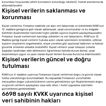
korunması hususunda yeterli korumanın bulunduğu ülkelere) hizmet aracılarına da
aktarılabilecektir.
Kişisel verilerin saklanması ve
korunması
Kişisel verileriniz, Firmamız nezdinde yer alan veri tabanında ve sistemlerde KVKK’nun
12. maddesi gereğince gizli olarak saklanacak; yasal zorunluluklar ve bu belgede
belirtilen düzenlemeler haricinde hiçbir şekilde üçüncü kişilerle paylaşılmayacaktır.
Firmamız, kişisel verilerinizin barındığı sistemleri ve veri tabanlarını, KVKK’nun 12.
Maddesi gereği kişisel verilerin hukuka aykırı olarak işlenmesini önlemekle, yetkisiz
kişilerin erişimlerini engellemekle, erişim yönetimi gibi yazılımsal tedbirleri ve fiziksel
güvenlik önlemleri almakla mükelleftir. Kişisel verilerin yasal olmayan yollarla
başkaları tarafından elde edilmesinin öğrenilmesi halinde durum derhal, yasal
düzenlemeye uygun ve yazılı olarak Kişisel Verileri Koruma Kurulu’na bildirilecektir.
Kişisel verilerin güncel ve doğru
tutulması
KVKK’nun 4. maddesi uyarınca Firmamızın kişisel verilerinizi doğru ve güncel olarak
tutma yükümlülüğü bulunmaktadır. Bu kapsamda Firmamızın yürürlükteki
mevzuattan doğan yükümlülüklerini yerine getirebilmesi için Müşterilerimizin doğru
ve güncel verilerini paylaşması veya web sitesi / mobil uygulama üzerinden
güncellemesi gerekmektedir.
6698 sayılı KVKK uyarınca kişisel
veri sahibinin hakları