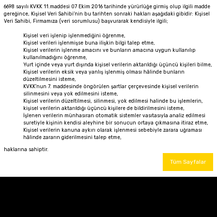
6698 sayılı KVKK 11.maddesi 07 Ekim 2016 tarihinde yürürlüğe girmiş olup ilgili madde
gereğince, Kişisel Veri Sahibi’nin bu tarihten sonraki hakları aşağıdaki gibidir: Kişisel
Veri Sahibi, Firmamıza (veri sorumlusu) başvurarak kendisiyle ilgili;
Kişisel veri işlenip işlenmediğini öğrenme,
Kişisel verileri işlenmişse buna ilişkin bilgi talep etme,
Kişisel verilerin işlenme amacını ve bunların amacına uygun kullanılıp
kullanılmadığını öğrenme,
Yurt içinde veya yurt dışında kişisel verilerin aktarıldığı üçüncü kişileri bilme,
Kişisel verilerin eksik veya yanlış işlenmiş olması hâlinde bunların
düzeltilmesini isteme,
KVKK’nun 7. maddesinde öngörülen şartlar çerçevesinde kişisel verilerin
silinmesini veya yok edilmesini isteme,
Kişisel verilerin düzeltilmesi, silinmesi, yok edilmesi halinde bu işlemlerin,
kişisel verilerin aktarıldığı üçüncü kişilere de bildirilmesini isteme,
İşlenen verilerin münhasıran otomatik sistemler vasıtasıyla analiz edilmesi
suretiyle kişinin kendisi aleyhine bir sonucun ortaya çıkmasına itiraz etme,
Kişisel verilerin kanuna aykırı olarak işlenmesi sebebiyle zarara uğraması
hâlinde zararın giderilmesini talep etme,
haklarına sahiptir.
Tüm Sayfalar