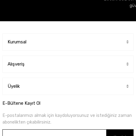
gü
Kurumsal
Alışveriş
Üyelik
E-Bültene Kayıt Ol
E-postalarımızı almak için kaydoluyorsunuz ve istediğiniz zaman
abonelikten çıkabilirsiniz.