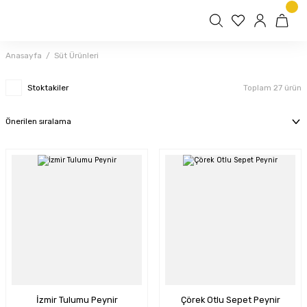
Anasayfa
Süt Ürünleri
Stoktakiler
Toplam 27 ürün
İzmir Tulumu Peynir
Çörek Otlu Sepet Peynir