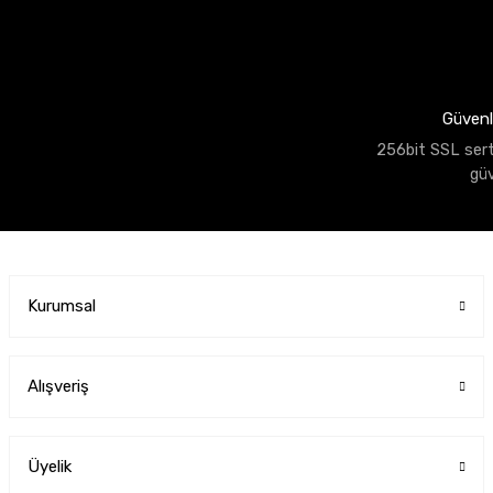
Güvenli
256bit SSL sertif
gü
Kurumsal
Alışveriş
Üyelik