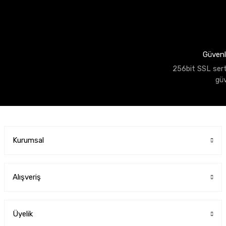
Güvenli
256bit SSL sertif
gü
Kurumsal
Alışveriş
Üyelik