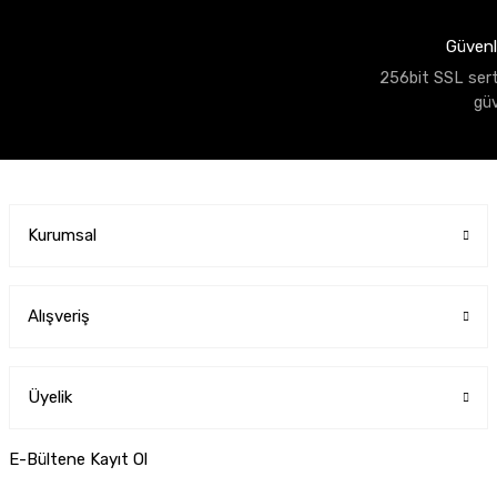
Güvenli
256bit SSL sertif
gü
Kurumsal
Alışveriş
Üyelik
E-Bültene Kayıt Ol